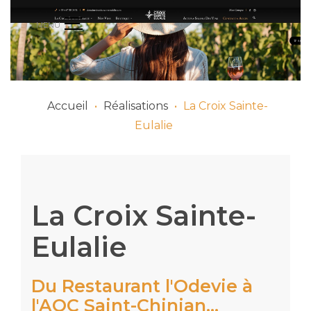
Accueil
•
Réalisations
•
La Croix Sainte-
Eulalie
La Croix Sainte-
Eulalie
Du Restaurant l'Odevie à
l'AOC Saint-Chinian...